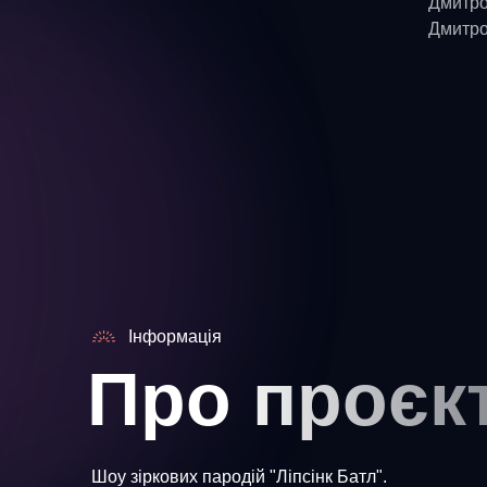
Дмитро
Дмитр
Інформація
Про проєк
Шоу зіркових пародій "Ліпсінк Батл".