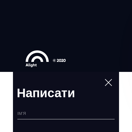
Написати
ІМ’Я