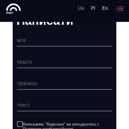
Ua
Pl
En
Написати
ІМ’Я
ПОШТА
ТЕЛЕФОН
ТЕКСТ
Натискаючи "Надiслати" ви погоджуєтесь з
Політикою конфіденційності.