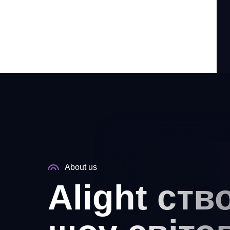
About us
Alight ст