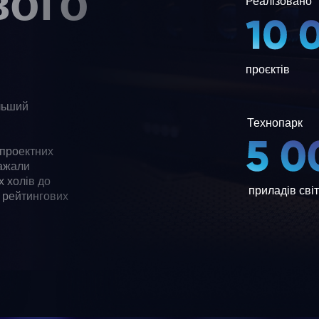
вого
Реалізовано
проєктів
льший
Технопарк
 проектних
ражали
 холів до
приладів сві
а рейтингових