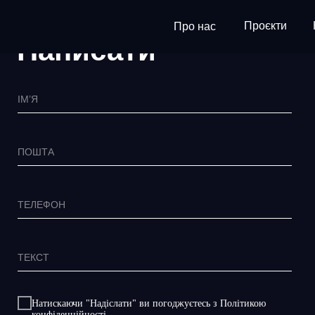
Проєкти
Про нас
Написати
ІМ’Я
ПОШТА
ТЕЛЕФОН
ТЕКСТ
Натискаючи "Надiслати" ви погоджуєтесь з Політикою
конфіденційності.