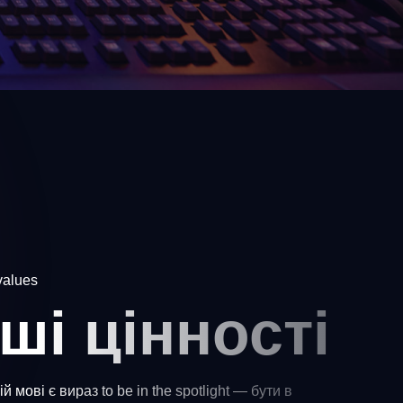
values
ші цінності
ій мові є вираз to be in the spotlight — бути в