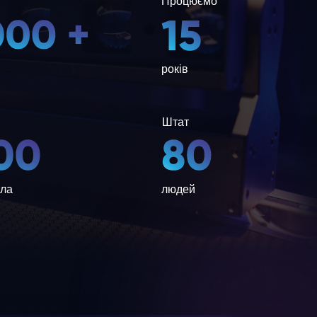
Процюємо
років
Штат
тла
людей