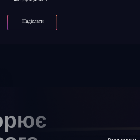
Надіслати
ворює