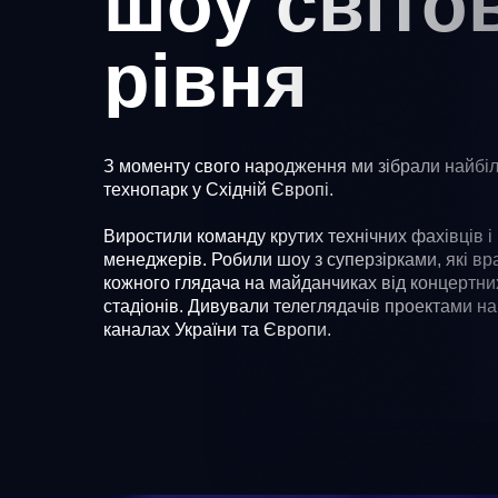
шоу світо
рівня
З моменту свого народження ми зібрали найбі
технопарк у Східній Європі.
Виростили команду крутих технічних фахівців і
менеджерів. Робили шоу з суперзірками, які в
кожного глядача на майданчиках від концертних
стадіонів. Дивували телеглядачів проектами н
каналах України та Європи.