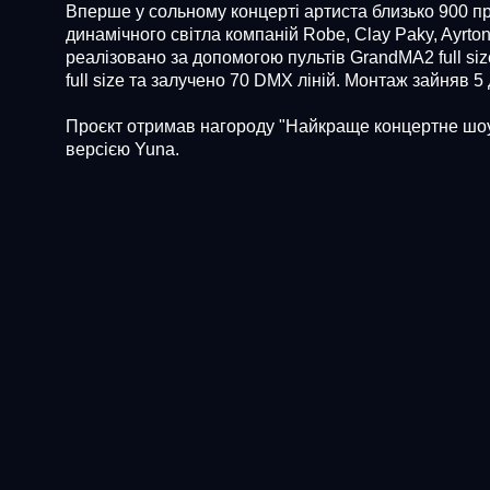
Вперше у сольному концерті артиста близько 900 п
динамічного світла компаній Robe, Clay Paky, Ayrto
реалізовано за допомогою пультів GrandMA2 full si
full size та залучено 70 DMX ліній. Монтаж зайняв 5 
Проєкт отримав нагороду "Найкраще концертне шо
версією Yuna.