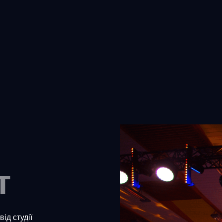
т
ід студії