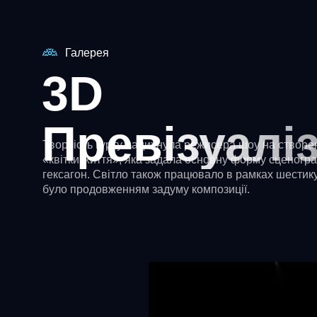
Галерея
3D
Превізуалі
Творчість гурту надихнула режисера шоу на створе
«квітки життя», яка задала основну форму сценогр
гексагон. Світло також працювало в рамках шестик
було продовженням задуму композиції.