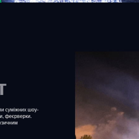
т
ипи суміжних шоу-
ки, феєрверки.
узичним