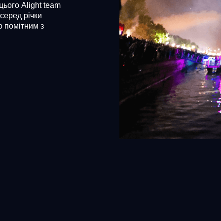
ього Alight team
осеред річки
о помітним з