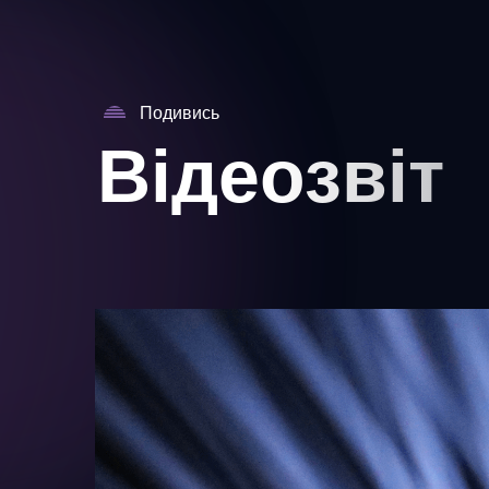
Подивись
Відеозвіт