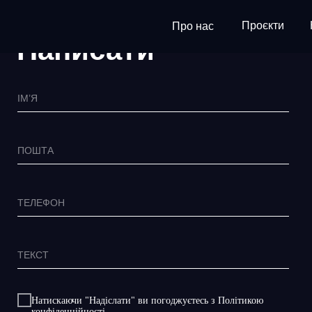
Проєкти
Про нас
Написати
ІМ’Я
ПОШТА
ТЕЛЕФОН
ТЕКСТ
Натискаючи "Надiслати" ви погоджуєтесь з Політикою
конфіденційності.