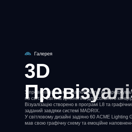
Галерея
3D
Превізуалі
У превізуалізації можна побачити, як зароджувал
по світлу Євгена Цибіногіна для сольного конц
Візуалізацію створено в програмі L8 та графічн
заданий завдяки системі MADRIX.
У світловому дизайні задіяно 60 ACME Lighting 
мав свою графічну схему та емоційне наповненн