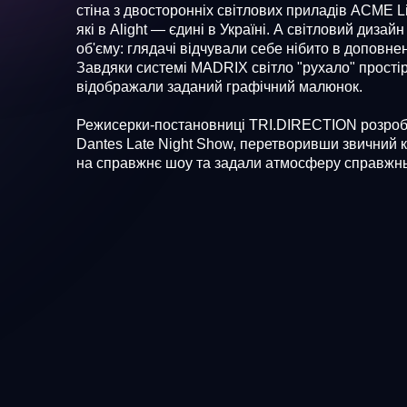
стіна з двосторонніх світлових приладів ACME Li
які в Alight — єдині в Україні. А світловий дизай
об'єму: глядачі відчували себе нібито в доповнен
Завдяки системі MADRIX світло "рухало" простір
відображали заданий графічний малюнок.
Режисерки-постановниці TRI.DIRECTION розроб
Dantes Late Night Show, перетворивши звичний 
на справжнє шоу та задали атмосферу справжнь