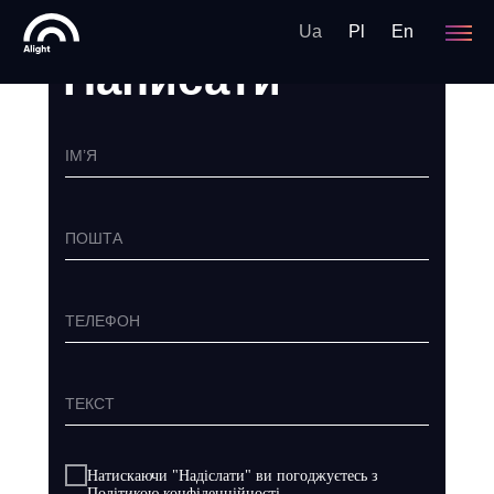
Ua
Pl
En
Написати
ІМ’Я
ПОШТА
ТЕЛЕФОН
ТЕКСТ
Натискаючи "Надiслати" ви погоджуєтесь з
Політикою конфіденційності.